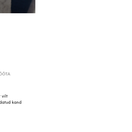
MÕÕTA
 vilt
ndatud kand