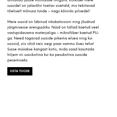
annavad jalale võimaluse hingata. Kõikidel meie
sussidel on jalavõlvi toetav sisetald, mis tekitavad
tõeliselt mõnusa tunde – nagu kõnniks pilvedel!
Meie sussid on läbinud inkubatsiooni ning jõudnud
järgmisesse arengujärku. Nüüd on tallad kaetud veel
vastupidavama materjaliga – mikrofiiber kaetud PU-
ga. Need tagavad susside pikema eluea ning kui
soovid, siis võid neis isegi paar sammu õues teha!
Susse müüakse kangast kotis, mida saad kasutada
hiljem nii sussikotina kui ka pesukotina susside
pesemiseks.
OSTA TOODE