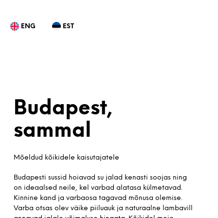
ENG
EST
Budapest,
sammal
Mõeldud kõikidele kaisutajatele
Budapesti sussid hoiavad su jalad kenasti soojas ning
on ideaalsed neile, kel varbad alatasa külmetavad.
Kinnine kand ja varbaosa tagavad mõnusa olemise.
Varba otsas olev väike piiluauk ja naturaalne lambavill