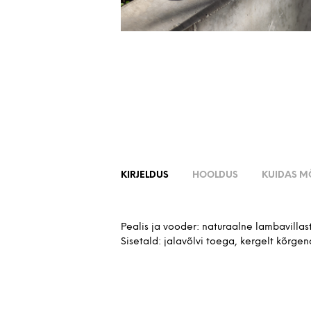
KIRJELDUS
HOOLDUS
KUIDAS 
Pealis ja vooder: naturaalne lambavillast
Sisetald: jalavõlvi toega, kergelt kõrge